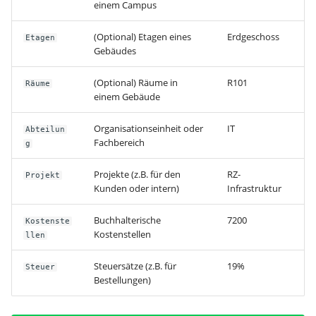
einem Campus
Hilfe
(Optional) Etagen eines
Erdgeschoss
Etagen
Gebäudes
(Optional) Räume in
R101
Räume
einem Gebäude
Organisationseinheit oder
IT
Abteilun
Fachbereich
g
Projekte (z.B. für den
RZ-
Projekt
Kunden oder intern)
Infrastruktur
Buchhalterische
7200
Kostenste
Kostenstellen
llen
Steuersätze (z.B. für
19%
Steuer
Bestellungen)