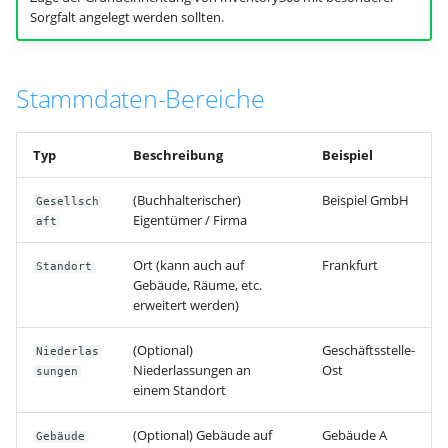
Sorgfalt angelegt werden sollten.
Gruppen & Rechte
Fleet Management
Zuweisungsregeln
E-Mail
Hilfe
Historie
Kategorien & Customizing
Benutzer
Einstellungen
Inventarnummern &
Reports
Stammdaten-Bereiche
Labelling
Labelling
Reports
Diagnose
Erweiterte Funktionen
Typ
Beschreibung
Beispiel
Inventarisierung
Finanzen & Controlling
WMI GPO
(Buchhalterischer)
Beispiel GmbH
Anzeige & Sortierung
Gesellsch
Eigentümer / Firma
aft
Protokolle / CI
Inventur
Verhalten
Ort (kann auch auf
Frankfurt
Standort
Mobile Nutzung
Verwaltung
Gebäude, Räume, etc.
Automatisierung
erweitert werden)
Vorgehen bei Wechsel des
Output Management
Ansprechpartners
Erinnerungsfunktionen
(Optional)
Geschäftsstelle-
Niederlas
Niederlassungen an
Ost
Personal
sungen
einem Standort
Benutzereinstellungen
(Optional) Gebäude auf
Gebäude A
Gebäude