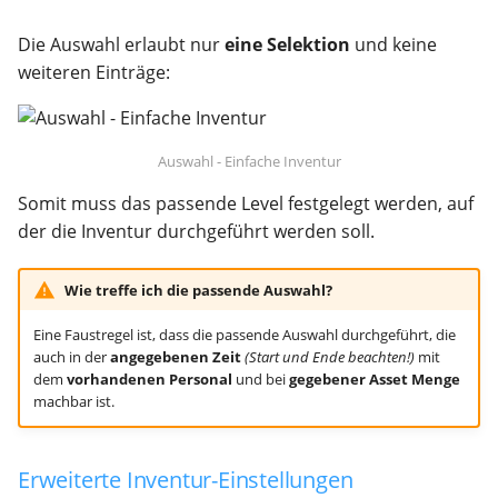
API
Die Auswahl erlaubt nur
eine Selektion
und keine
weiteren Einträge:
Migration
Export
Auswahl - Einfache Inventur
Update
Somit muss das passende Level festgelegt werden, auf
der die Inventur durchgeführt werden soll.
Grundeinstellungen
Wie treffe ich die passende Auswahl?
Hilfe
Eine Faustregel ist, dass die passende Auswahl durchgeführt, die
auch in der
angegebenen Zeit
(Start und Ende beachten!)
mit
dem
vorhandenen Personal
und bei
gegebener Asset Menge
machbar ist.
Erweiterte Inventur-Einstellungen