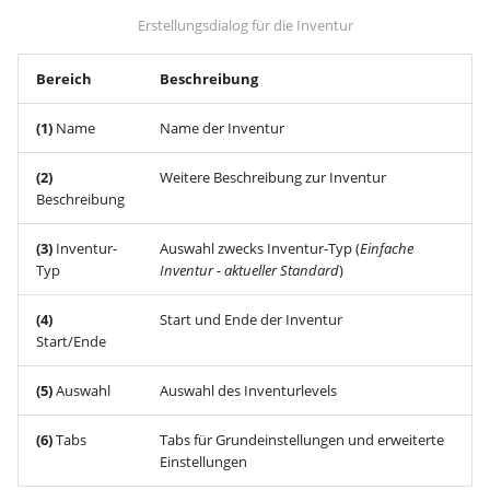
Inventur-Abschluss
Erstellungsdialog für die Inventur
Gruppen & Rechte
Historie
Gruppen & Rechte
Hilfe
Zuweisungsregeln
E-Mail
Weiteres
Bereich
Beschreibung
Kategorien & Customizing
Reports
Verträge
Einstellungen
Inventarnummern &
Labelling
(1)
Name
Name der Inventur
Labelling
Lagerwirtschaft
Diagnose
Erweiterte Funktionen
(2)
Weitere Beschreibung zur Inventur
Inventarisierung
Einkauf
WMI GPO
Beschreibung
Anzeige & Sortierung
Protokolle / CI
Protokolle
(3)
Inventur-
Auswahl zwecks Inventur-Typ (
Einfache
Typ
Inventur - aktueller Standard
)
Verhalten
Mobile Nutzung
Personal
(4)
Start und Ende der Inventur
Automatisierung
Start/Ende
Vorgehen bei Wechsel des
Benachrichtigungen
Ansprechpartners
Erinnerungsfunktionen
(5)
Auswahl
Auswahl des Inventurlevels
Service Portal
(6)
Tabs
Tabs für Grundeinstellungen und erweiterte
Discovery
Einstellungen