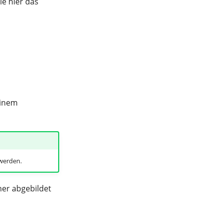
ie hier das
einem
werden.
mer abgebildet