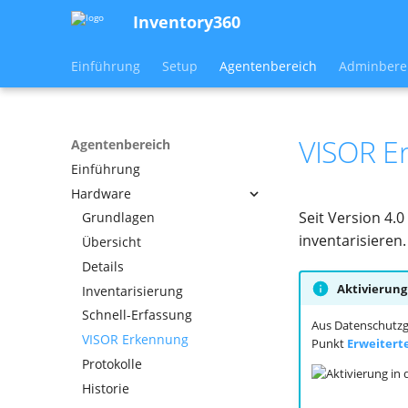
Inventory360
Einführung
Setup
Agentenbereich
Adminbere
VISOR E
Agentenbereich
Einführung
Hardware
Seit Version 4.0
Grundlagen
inventarisieren.
Übersicht
Details
Aktivierung
Inventarisierung
Schnell-Erfassung
Aus Datenschutzgr
VISOR Erkennung
Punkt
Erweitert
Protokolle
Historie