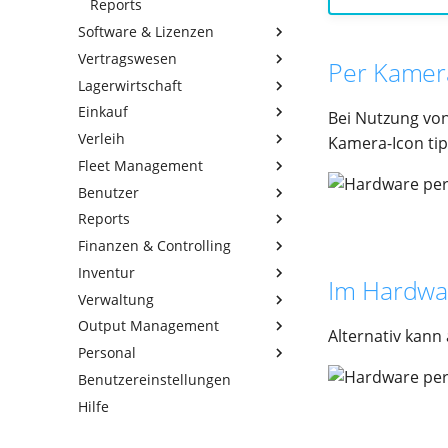
Reports
Software & Lizenzen
Vertragswesen
Grundlagen
Per Kamer
Lagerwirtschaft
Übersicht
Grundlagen
Einkauf
Verwaltung
Übersicht
Grundlagen
Bei Nutzung vo
Verleih
Allgemeine Verträge
Übersicht
Grundlagen
Kamera-Icon ti
Fleet Management
Leasing
Verwaltung
Übersicht
Grundlagen
Benutzer
Telefonverträge
Verwaltung
Übersicht
Grundlagen
Reports
Verwaltung
Übersicht
Grundlagen
Finanzen & Controlling
Fahrzeuge
Übersicht
Grundlagen
Inventur
Parkplätze
Verwaltung
Übersicht
Grundlagen
Im Hardwa
Verwaltung
Tankkarten
Software
Übersicht
Grundlagen
Output Management
Hardware
Verwaltung
Einfache Inventur
Grundlagen
Alternativ kann
Personal
Discovery Insights
Scan-Prozess
Übersicht
Grundlagen
Benutzereinstellungen
Verwaltung
Übersicht
Grundlagen
Hilfe
Anforderungs-Katalog
Verwaltung
Übersicht
Anforderungen
Mitarbeiter