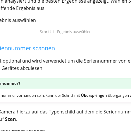
un analysiert und die besten Ergebnisse angezeigt. Wählen S
effende Ergebnis aus.
Schritt 1 - Ergebnis auswählen
Seriennummer scannen
ist optional und wird verwendet um die Seriennummer von 
 Gerätes abzulesen.
ennummer?
ennummer vorhanden sein, kann der Schritt mit
Überspringen
übergangen 
 Kamera hierzu auf das Typenschild auf dem die Seriennum
auf
Scan
.