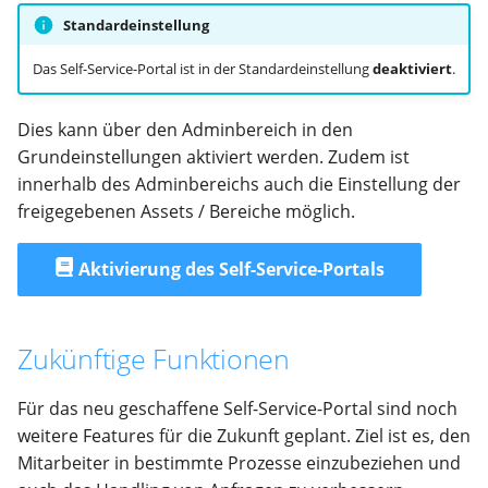
Standardeinstellung
Gruppen & Rechte
Fleet Management
Gruppen & Rechte
Historie
Zuweisungsregeln
E-Mail
Das Self-Service-Portal ist in der Standardeinstellung
deaktiviert
.
Kategorien & Customizing
Benutzer
Verträge
Reports
Einstellungen
Inventarnummern &
Labelling
Dies kann über den Adminbereich in den
Labelling
Reports
Lagerwirtschaft
Diagnose
Grundeinstellungen aktiviert werden. Zudem ist
Erweiterte Funktionen
innerhalb des Adminbereichs auch die Einstellung der
Inventarisierung
Finanzen & Controlling
Einkauf
WMI GPO
freigegebenen Assets / Bereiche möglich.
Anzeige & Sortierung
Protokolle / CI
Inventur
Protokolle
Aktivierung des Self-Service-Portals
Verhalten
Mobile Nutzung
Verwaltung
Personal
Automatisierung
Zukünftige Funktionen
Vorgehen bei Wechsel des
Output Management
Benachrichtigungen
Ansprechpartners
Erinnerungsfunktionen
Personal
Service Portal
Für das neu geschaffene Self-Service-Portal sind noch
weitere Features für die Zukunft geplant. Ziel ist es, den
Benutzereinstellungen
Discovery
Mitarbeiter in bestimmte Prozesse einzubeziehen und