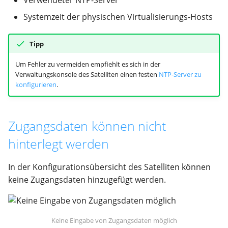
Verwendeter NTP-Server
Gruppen & Rechte
Fleet Management
E-Mail
Hilfe
Historie
Systemzeit der physischen Virtualisierungs-Hosts
Kategorien & Customizing
Benutzer
Inventarnummern &
Reports
Tipp
Labelling
Um Fehler zu vermeiden empfiehlt es sich in der
Labelling
Reports
Verwaltungskonsole des Satelliten einen festen
NTP-Server zu
Erweiterte Funktionen
konfigurieren
.
Inventarisierung
Finanzen & Controlling
Anzeige & Sortierung
Protokolle / CI
Inventur
Zugangsdaten können nicht
Verhalten
hinterlegt werden
Mobile Nutzung
Verwaltung
Automatisierung
Vorgehen bei Wechsel des
Output Management
In der Konfigurationsübersicht des Satelliten können
Ansprechpartners
Erinnerungsfunktionen
keine Zugangsdaten hinzugefügt werden.
Personal
Benutzereinstellungen
Keine Eingabe von Zugangsdaten möglich