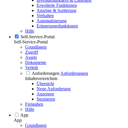
Inventarnummern & Labelling
Erweiterte Funktionen
Anzeige & Sortierung
Verhalten
Automatisierung
Erinnerungsfunktionen
Hilfe
Self-Service-Portal
Self-Service-Portal
Grundlagen
Zugriff
Assets
Dokumente
Verleih
Anforderungen
Anforderungen
Inhaltsverzeichnis
Übersicht
Neue Anforderung
Anzeigen
Stornieren
Freigaben
Hilfe
App
App
Grundlagen