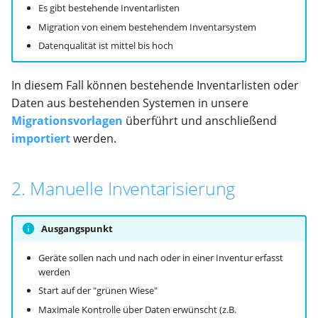
Es gibt bestehende Inventarlisten
Fleet Management
Gruppen & Rechte
Hilfe
Historie
Zuweisungsregeln
E-Mail
Migration von einem bestehendem Inventarsystem
Datenqualität ist mittel bis hoch
Benutzer
Verträge
Reports
Einstellungen
Inventarnummern &
Labelling
In diesem Fall können bestehende Inventarlisten oder
Reports
Lagerwirtschaft
Diagnose
Daten aus bestehenden Systemen in unsere
Erweiterte Funktionen
Migrationsvorlagen
überführt und anschließend
Finanzen & Controlling
Einkauf
WMI GPO
importiert
werden.
Anzeige & Sortierung
Inventur
Protokolle
Verhalten
2. Manuelle Inventarisierung
Verwaltung
Personal
Automatisierung
Ausgangspunkt
Output Management
Benachrichtigungen
Erinnerungsfunktionen
Geräte sollen nach und nach oder in einer Inventur erfasst
Personal
Service Portal
werden
Start auf der "grünen Wiese"
Benutzereinstellungen
Discovery
Maximale Kontrolle über Daten erwünscht (z.B.