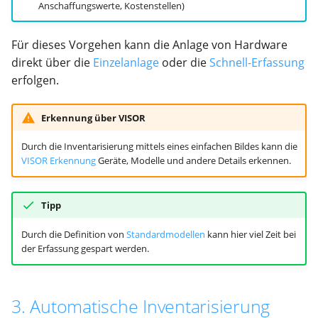
Anschaffungswerte, Kostenstellen)
Hilfe
API
Für dieses Vorgehen kann die Anlage von Hardware
Migration
direkt über die
Einzelanlage
oder die
Schnell-Erfassung
erfolgen.
Export
Erkennung über VISOR
Update
Durch die Inventarisierung mittels eines einfachen Bildes kann die
Grundeinstellungen
VISOR Erkennung
Geräte, Modelle und andere Details erkennen.
Hilfe
Tipp
Durch die Definition von
Standardmodellen
kann hier viel Zeit bei
der Erfassung gespart werden.
3. Automatische Inventarisierung