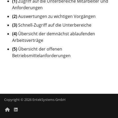
(1)
Zugriff auf die Unterbereiche Mitarbeiter und
Anforderungen
Gruppen & Rechte
Historie
Gruppen & Rechte
Hilfe
Zuweisungsregeln
E-Mail
(2)
Auswertungen zu wichtigen Vorgängen
Kategorien & Customizing
Reports
Verträge
Einstellungen
Inventarnummern &
(3)
Schnell-Zugriff auf die Unterbereiche
Labelling
(4)
Übersicht der demnächst ablaufenden
Labelling
Lagerwirtschaft
Diagnose
Arbeitsverträge
Erweiterte Funktionen
Inventarisierung
Einkauf
WMI GPO
(5)
Übersicht der offenen
Anzeige & Sortierung
Betriebsmittelanforderungen
Protokolle / CI
Protokolle
Verhalten
Mobile Nutzung
Personal
Automatisierung
Vorgehen bei Wechsel des
Benachrichtigungen
Ansprechpartners
Erinnerungsfunktionen
Service Portal
Copyright © 2026 EntekSystems GmbH
Discovery