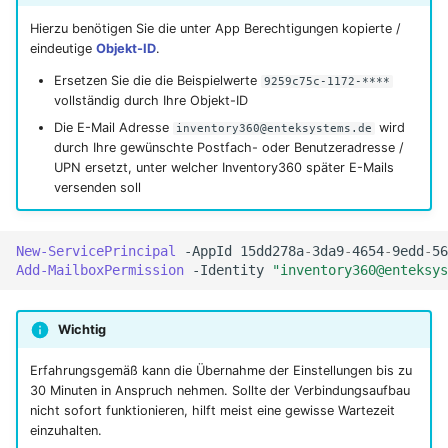
Hierzu benötigen Sie die unter App Berechtigungen kopierte /
eindeutige
Objekt-ID
.
Ersetzen Sie die die Beispielwerte
9259c75c-1172-****
vollständig durch Ihre Objekt-ID
Die E-Mail Adresse
wird
inventory360@enteksystems.de
durch Ihre gewünschte Postfach- oder Benutzeradresse /
UPN ersetzt, unter welcher Inventory360 später E-Mails
versenden soll
New-ServicePrincipal
-AppId
15dd278a
-
3da9
-
4654
-
9edd
-
56
Add-MailboxPermission
-Identity
"inventory360@enteksys
Wichtig
Erfahrungsgemäß kann die Übernahme der Einstellungen bis zu
30 Minuten in Anspruch nehmen. Sollte der Verbindungsaufbau
nicht sofort funktionieren, hilft meist eine gewisse Wartezeit
einzuhalten.