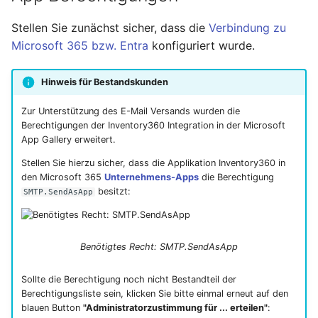
Gruppen & Rechte
Fleet Management
Zuweisungsregeln
Hilfe
Historie
Stellen Sie zunächst sicher, dass die
Verbindung zu
Microsoft 365 bzw. Entra
konfiguriert wurde.
Kategorien & Customizing
Benutzer
Einstellungen
Reports
Hinweis für Bestandskunden
Labelling
Reports
Diagnose
Zur Unterstützung des E-Mail Versands wurden die
Inventarisierung
Finanzen & Controlling
WMI GPO
Berechtigungen der Inventory360 Integration in der Microsoft
App Gallery erweitert.
Protokolle / CI
Inventur
Stellen Sie hierzu sicher, dass die Applikation Inventory360 in
den Microsoft 365
Unternehmens-Apps
die Berechtigung
besitzt:
SMTP.SendAsApp
Mobile Nutzung
Verwaltung
Vorgehen bei Wechsel des
Output Management
Ansprechpartners
Benötigtes Recht: SMTP.SendAsApp
Personal
Sollte die Berechtigung noch nicht Bestandteil der
Berechtigungsliste sein, klicken Sie bitte einmal erneut auf den
Benutzereinstellungen
blauen Button
"Administratorzustimmung für ... erteilen"
: